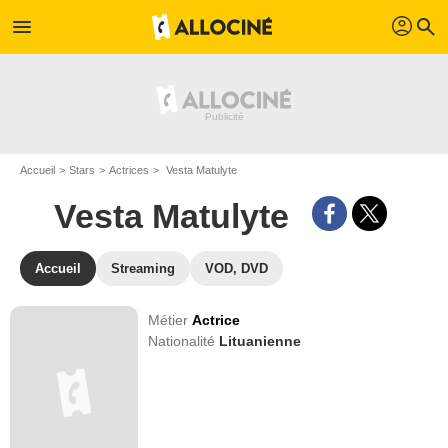
profil
menu
search
Accueil
Stars
Actrices
Vesta Matulyte
Vesta Matulyte
Accueil
Streaming
VOD, DVD
Métier
Actrice
Nationalité
Lituanienne