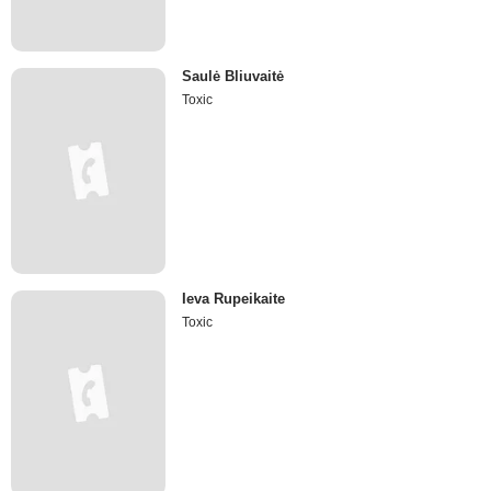
Saulė Bliuvaitė
Toxic
Ieva Rupeikaite
Toxic