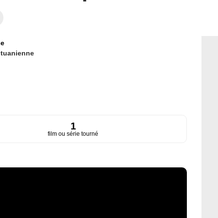
ce
ituanienne
1
film ou série tourné