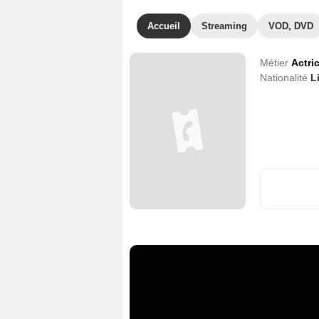
Accueil
Streaming
VOD, DVD
Métier
Actri
Nationalité
L