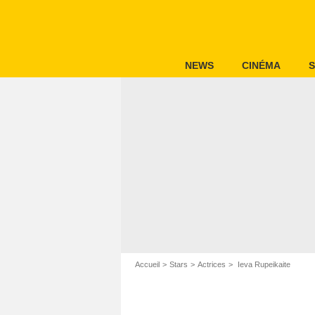
NEWS
CINÉMA
S
Accueil
Stars
Actrices
Ieva Rupeikaite