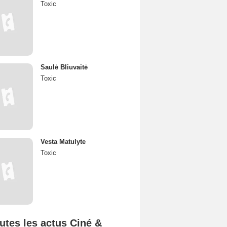
Toxic
Saulė Bliuvaitė
Toxic
Vesta Matulyte
Toxic
utes les actus Ciné &