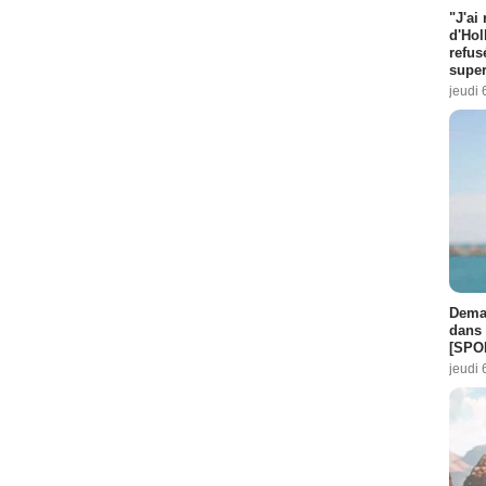
"J'ai
d'Hol
refus
super
jeudi 
Demai
dans 
[SPO
jeudi 