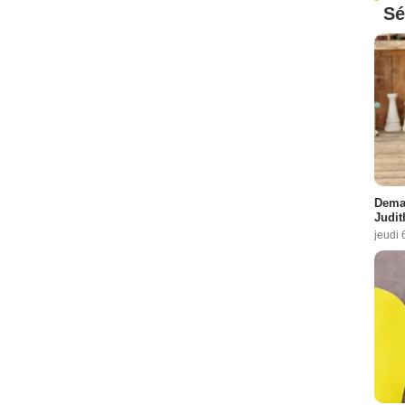
Sé
Demai
Judit
jeudi 