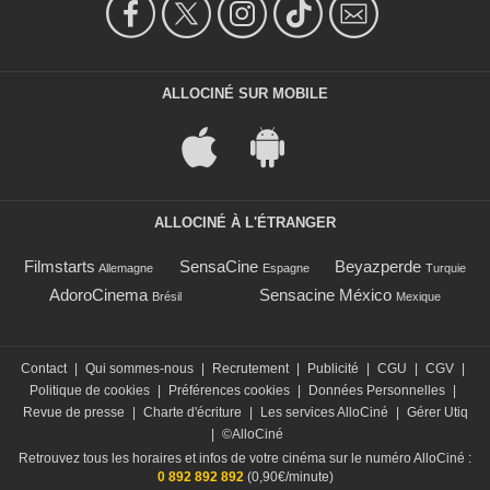
ALLOCINÉ SUR MOBILE
ALLOCINÉ À L'ÉTRANGER
Filmstarts
SensaCine
Beyazperde
Allemagne
Espagne
Turquie
AdoroCinema
Sensacine México
Brésil
Mexique
Contact
|
Qui sommes-nous
|
Recrutement
|
Publicité
|
CGU
|
CGV
|
Politique de cookies
|
Préférences cookies
|
Données Personnelles
|
Revue de presse
|
Charte d'écriture
|
Les services AlloCiné
|
Gérer Utiq
|
©AlloCiné
Retrouvez tous les horaires et infos de votre cinéma sur le numéro AlloCiné :
0 892 892 892
(0,90€/minute)