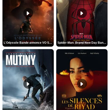
L'Odyssée Bande-annonce VO STFR
Spider-Man: Brand New Day Bande-annonce VO STFR