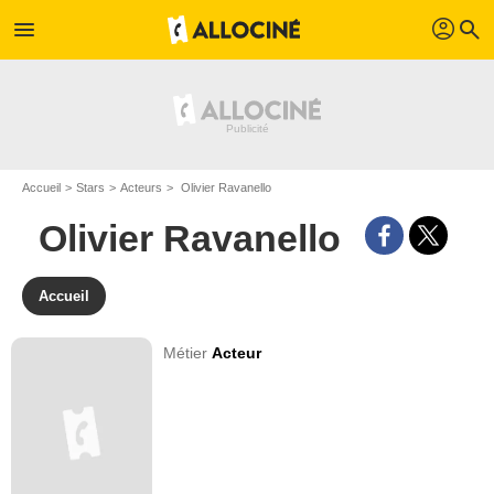
profil
menu
search
Accueil
Stars
Acteurs
Olivier Ravanello
Olivier Ravanello
Accueil
Métier
Acteur