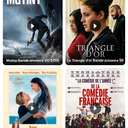
Mutiny Bande-annonce VO STFR
Le Triangle d'or Bande-annonce VF