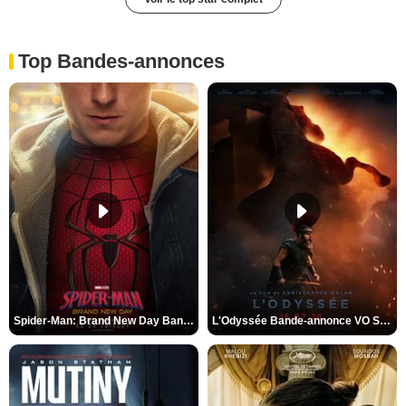
Top Bandes-annonces
Spider-Man: Brand New Day Bande-annonce VO STFR
L'Odyssée Bande-annonce VO STFR