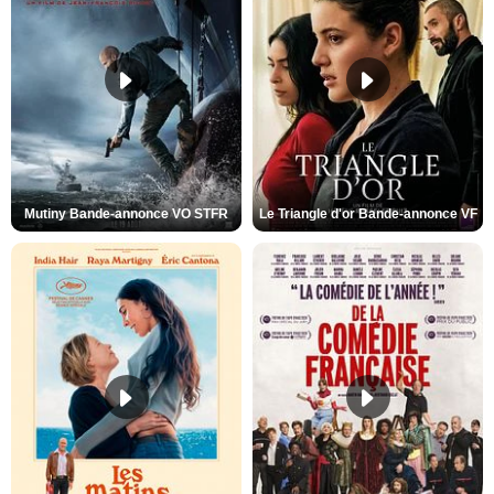
Mutiny Bande-annonce VO STFR
Le Triangle d'or Bande-annonce VF