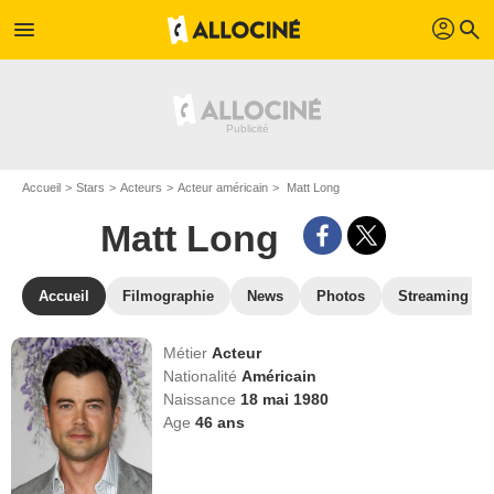
profil
menu
search
Accueil
Stars
Acteurs
Acteur américain
Matt Long
Matt Long
Accueil
Filmographie
News
Photos
Streaming
Métier
Acteur
Nationalité
Américain
Naissance
18 mai 1980
Age
46
ans