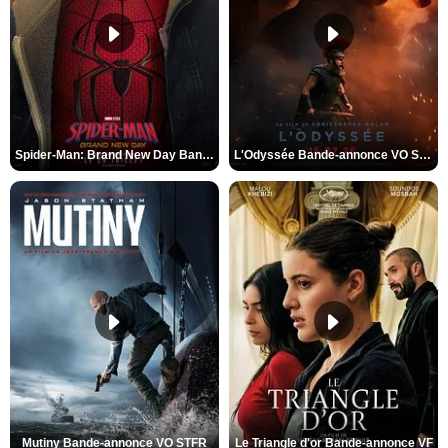
Spider-Man: Brand New Day Bande-annonce VO STFR
L'Odyssée Bande-annonce VO STFR
Mutiny Bande-annonce VO STFR
Le Triangle d'or Bande-annonce VF