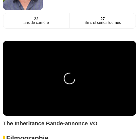
22
27
ans de carrière
films et séries tournés
The Inheritance Bande-annonce VO
Filmographie