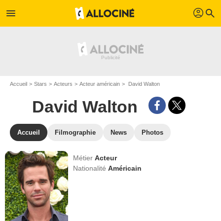
profil
menu
search
Accueil
Stars
Acteurs
Acteur américain
David Walton
David Walton
Accueil
Filmographie
News
Photos
Métier
Acteur
Nationalité
Américain