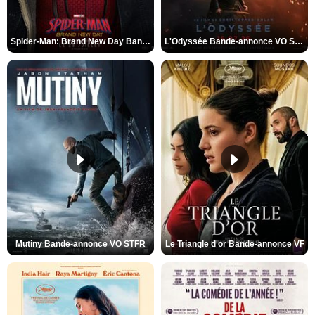
Spider-Man: Brand New Day Bande-annonce VO STFR
L'Odyssée Bande-annonce VO STFR
Mutiny Bande-annonce VO STFR
Le Triangle d'or Bande-annonce VF