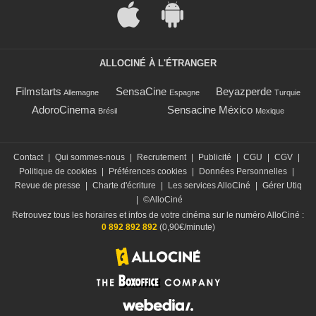
ALLOCINÉ À L'ÉTRANGER
Filmstarts
SensaCine
Beyazperde
Allemagne
Espagne
Turquie
AdoroCinema
Sensacine México
Brésil
Mexique
Contact
|
Qui sommes-nous
|
Recrutement
|
Publicité
|
CGU
|
CGV
|
Politique de cookies
|
Préférences cookies
|
Données Personnelles
|
Revue de presse
|
Charte d'écriture
|
Les services AlloCiné
|
Gérer Utiq
|
©AlloCiné
Retrouvez tous les horaires et infos de votre cinéma sur le numéro AlloCiné :
0 892 892 892
(0,90€/minute)