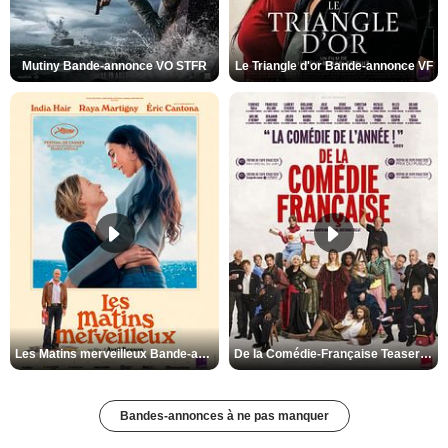
Mutiny Bande-annonce VO STFR
Le Triangle d'or Bande-annonce VF
Les Matins merveilleux Bande-annonce VF
De la Comédie-Française Teaser VF
Bandes-annonces à ne pas manquer