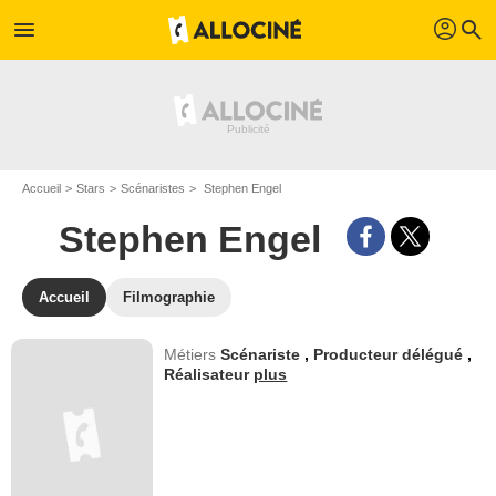
profil
menu
search
Accueil
Stars
Scénaristes
Stephen Engel
Stephen Engel
Accueil
Filmographie
Métiers
Scénariste
,
Producteur délégué
,
Réalisateur
plus