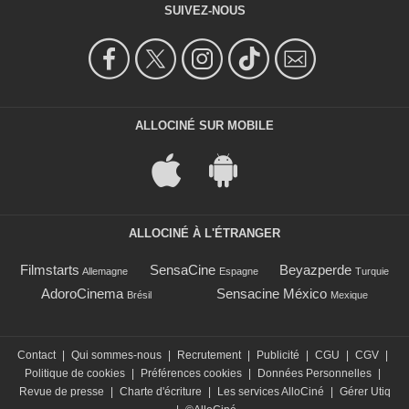
SUIVEZ-NOUS
ALLOCINÉ SUR MOBILE
ALLOCINÉ À L'ÉTRANGER
Filmstarts
SensaCine
Beyazperde
Allemagne
Espagne
Turquie
AdoroCinema
Sensacine México
Brésil
Mexique
Contact
|
Qui sommes-nous
|
Recrutement
|
Publicité
|
CGU
|
CGV
|
Politique de cookies
|
Préférences cookies
|
Données Personnelles
|
Revue de presse
|
Charte d'écriture
|
Les services AlloCiné
|
Gérer Utiq