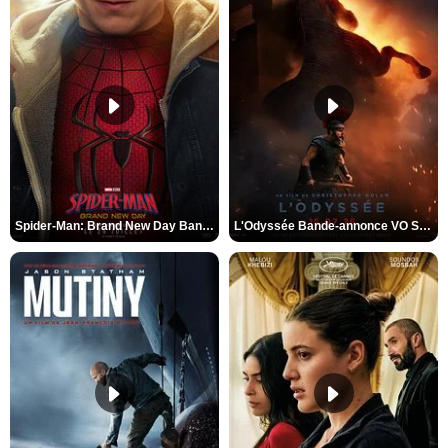
Spider-Man: Brand New Day Bande-annonce VO STFR
L'Odyssée Bande-annonce VO STFR