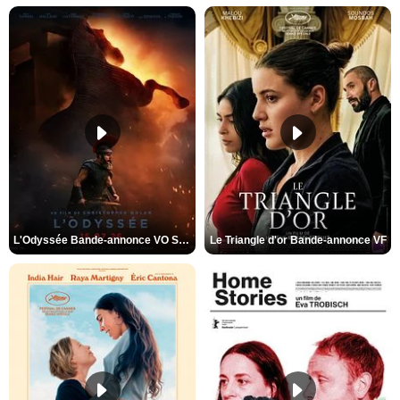
L'Odyssée Bande-annonce VO STFR
Le Triangle d'or Bande-annonce VF