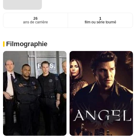
26
1
ans de carrière
film ou série tourné
Filmographie