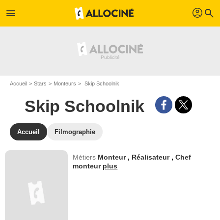
profil
menu
search
Accueil
Stars
Monteurs
Skip Schoolnik
Skip Schoolnik
Accueil
Filmographie
Métiers
Monteur
,
Réalisateur
,
Chef
monteur
plus