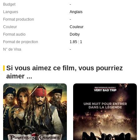
Budget
-
Langues
Anglais
Format production
-
Couleur
Couleur
Format audio
Dolby
Format de projection
1.85 : 1
N° de Visa
-
Si vous aimez ce film, vous pourriez
aimer ...