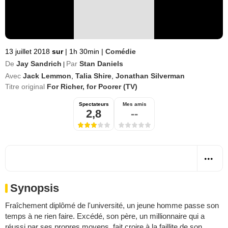
13 juillet 2018
sur
|
1h 30min
|
Comédie
De
Jay Sandrich
Par
Stan Daniels
|
Avec
Jack Lemmon
,
Talia Shire
,
Jonathan Silverman
Titre original
For Richer, for Poorer (TV)
Spectateurs
Mes amis
2,8
--
Synopsis
Fraîchement diplômé de l'université, un jeune homme passe son
temps à ne rien faire. Excédé, son père, un millionnaire qui a
réussi par ses propres moyens, fait croire à la faillite de son