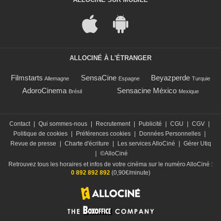
ALLOCINÉ À L'ÉTRANGER
Filmstarts
SensaCine
Beyazperde
Allemagne
Espagne
Turquie
AdoroCinema
Sensacine México
Brésil
Mexique
Contact
|
Qui sommes-nous
|
Recrutement
|
Publicité
|
CGU
|
CGV
|
Politique de cookies
|
Préférences cookies
|
Données Personnelles
|
Revue de presse
|
Charte d'écriture
|
Les services AlloCiné
|
Gérer Utiq
|
©AlloCiné
Retrouvez tous les horaires et infos de votre cinéma sur le numéro AlloCiné :
0 892 892 892
(0,90€/minute)