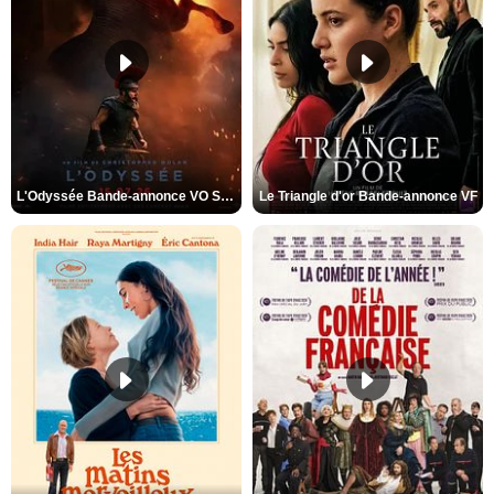
L'Odyssée Bande-annonce VO STFR
Le Triangle d'or Bande-annonce VF