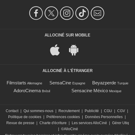
ALLOCINÉ SUR MOBILE
ALLOCINÉ À L'ÉTRANGER
Filmstarts
SensaCine
Beyazperde
Allemagne
Espagne
Turquie
AdoroCinema
Sensacine México
Brésil
Mexique
Contact
|
Qui sommes-nous
|
Recrutement
|
Publicité
|
CGU
|
CGV
|
Politique de cookies
|
Préférences cookies
|
Données Personnelles
|
Revue de presse
|
Charte d'écriture
|
Les services AlloCiné
|
Gérer Utiq
|
©AlloCiné