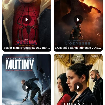
Spider-Man: Brand New Day Bande-annonce VO STFR
L'Odyssée Bande-annonce VO STFR