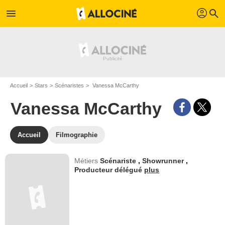
profil
menu
search
Accueil
Stars
Scénaristes
Vanessa McCarthy
Vanessa McCarthy
Accueil
Filmographie
Métiers
Scénariste
,
Showrunner
,
Producteur délégué
plus