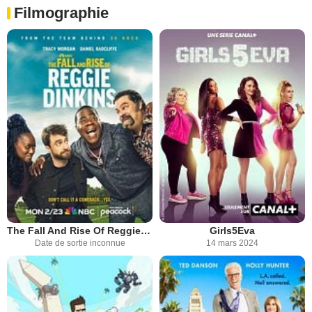
Filmographie
The Fall And Rise Of Reggie Dinkins
Girls5Eva
Date de sortie inconnue
14 mars 2024