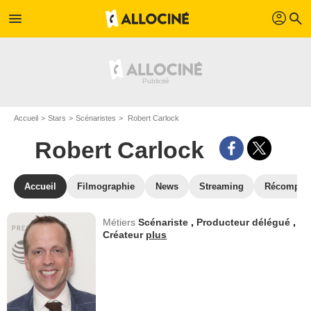
profil
menu
search
Accueil
Stars
Scénaristes
Robert Carlock
Robert Carlock
Accueil
Filmographie
News
Streaming
Récompen
Métiers
Scénariste
,
Producteur délégué
,
Créateur
plus