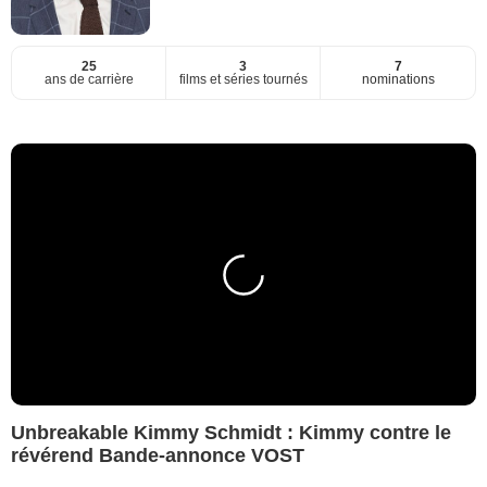
25
3
7
ans de carrière
films et séries tournés
nominations
Unbreakable Kimmy Schmidt : Kimmy contre le
révérend Bande-annonce VOST