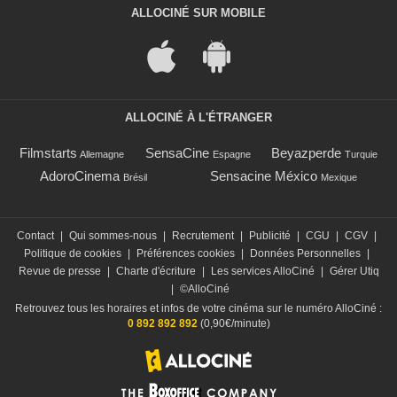
ALLOCINÉ SUR MOBILE
ALLOCINÉ À L'ÉTRANGER
Filmstarts
SensaCine
Beyazperde
Allemagne
Espagne
Turquie
AdoroCinema
Sensacine México
Brésil
Mexique
Contact
|
Qui sommes-nous
|
Recrutement
|
Publicité
|
CGU
|
CGV
|
Politique de cookies
|
Préférences cookies
|
Données Personnelles
|
Revue de presse
|
Charte d'écriture
|
Les services AlloCiné
|
Gérer Utiq
|
©AlloCiné
Retrouvez tous les horaires et infos de votre cinéma sur le numéro AlloCiné :
0 892 892 892
(0,90€/minute)