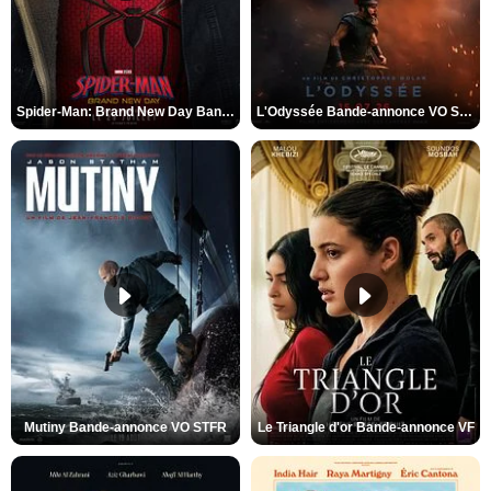
Spider-Man: Brand New Day Bande-annonce VO STFR
L'Odyssée Bande-annonce VO STFR
Mutiny Bande-annonce VO STFR
Le Triangle d'or Bande-annonce VF