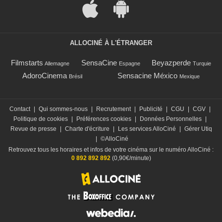
ALLOCINÉ À L'ÉTRANGER
Filmstarts
SensaCine
Beyazperde
Allemagne
Espagne
Turquie
AdoroCinema
Sensacine México
Brésil
Mexique
Contact
|
Qui sommes-nous
|
Recrutement
|
Publicité
|
CGU
|
CGV
|
Politique de cookies
|
Préférences cookies
|
Données Personnelles
|
Revue de presse
|
Charte d'écriture
|
Les services AlloCiné
|
Gérer Utiq
|
©AlloCiné
Retrouvez tous les horaires et infos de votre cinéma sur le numéro AlloCiné :
0 892 892 892
(0,90€/minute)