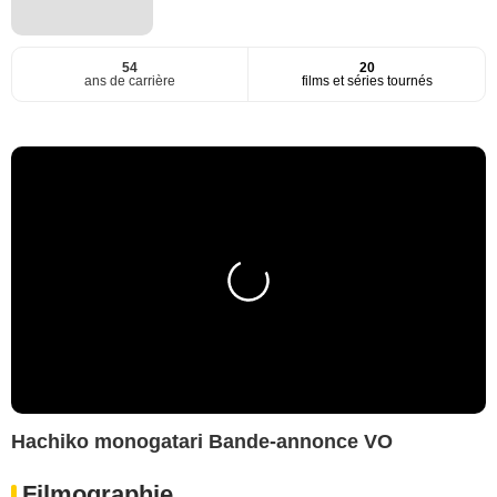
54
20
ans de carrière
films et séries tournés
Hachiko monogatari Bande-annonce VO
Filmographie