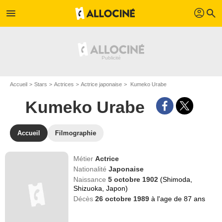
profil
menu
search
Accueil
Stars
Actrices
Actrice japonaise
Kumeko Urabe
Kumeko Urabe
Accueil
Filmographie
Métier
Actrice
Nationalité
Japonaise
Naissance
5 octobre 1902
(Shimoda,
Shizuoka, Japon)
Décès
26 octobre 1989
à l'age de 87 ans