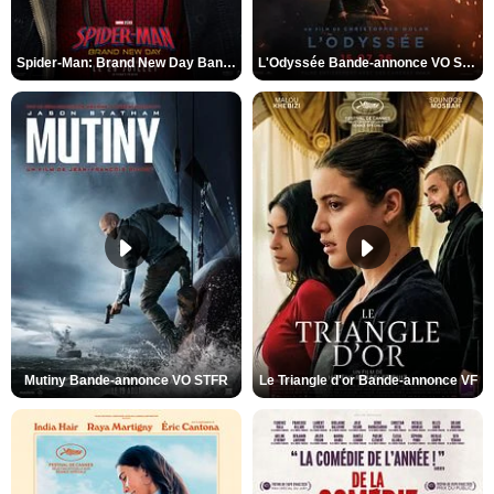
Spider-Man: Brand New Day Bande-annonce VO STFR
L'Odyssée Bande-annonce VO STFR
Mutiny Bande-annonce VO STFR
Le Triangle d'or Bande-annonce VF