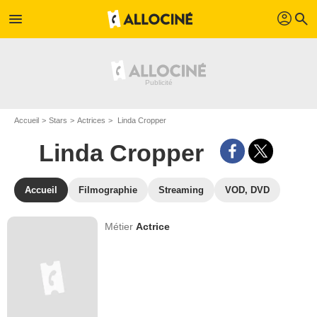
profil
menu
search
Accueil
Stars
Actrices
Linda Cropper
Linda Cropper
Accueil
Filmographie
Streaming
VOD, DVD
Métier
Actrice