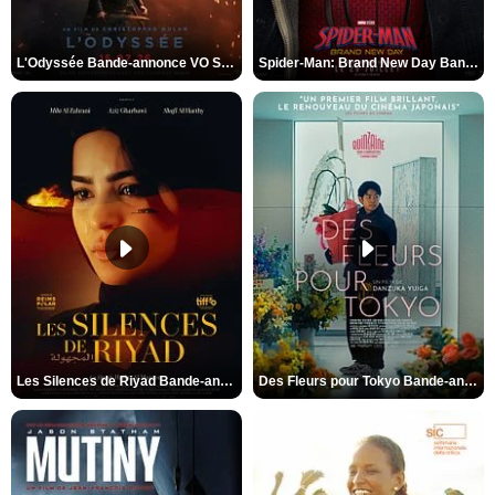
L'Odyssée Bande-annonce VO STFR
Spider-Man: Brand New Day Bande-annonce VO STFR
Les Silences de Riyad Bande-annonce VO STFR
Des Fleurs pour Tokyo Bande-annonce VO STFR