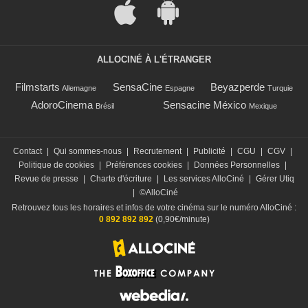
ALLOCINÉ À L'ÉTRANGER
Filmstarts
SensaCine
Beyazperde
Allemagne
Espagne
Turquie
AdoroCinema
Sensacine México
Brésil
Mexique
Contact
|
Qui sommes-nous
|
Recrutement
|
Publicité
|
CGU
|
CGV
|
Politique de cookies
|
Préférences cookies
|
Données Personnelles
|
Revue de presse
|
Charte d'écriture
|
Les services AlloCiné
|
Gérer Utiq
|
©AlloCiné
Retrouvez tous les horaires et infos de votre cinéma sur le numéro AlloCiné :
0 892 892 892
(0,90€/minute)