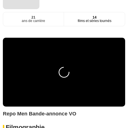
21
14
ans de carrière
films et séries tournés
Repo Men Bande-annonce VO
Filmographie