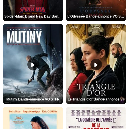
Spider-Man: Brand New Day Bande-annonce VO STFR
L'Odyssée Bande-annonce VO STFR
Mutiny Bande-annonce VO STFR
Le Triangle d'or Bande-annonce VF