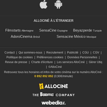
ALLOCINÉ À L'ÉTRANGER
Filmstarts
SensaCine
Beyazperde
Allemagne
Espagne
Turquie
AdoroCinema
Sensacine México
Brésil
Mexique
Contact
|
Qui sommes-nous
|
Recrutement
|
Publicité
|
CGU
|
CGV
|
Politique de cookies
|
Préférences cookies
|
Données Personnelles
|
Revue de presse
|
Charte d'écriture
|
Les services AlloCiné
|
Gérer Utiq
|
©AlloCiné
Retrouvez tous les horaires et infos de votre cinéma sur le numéro AlloCiné :
0 892 892 892
(0,90€/minute)