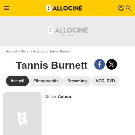
profil
menu
search
Accueil
Stars
Acteurs
Tannis Burnett
Tannis Burnett
Accueil
Filmographie
Streaming
VOD, DVD
Métier
Acteur