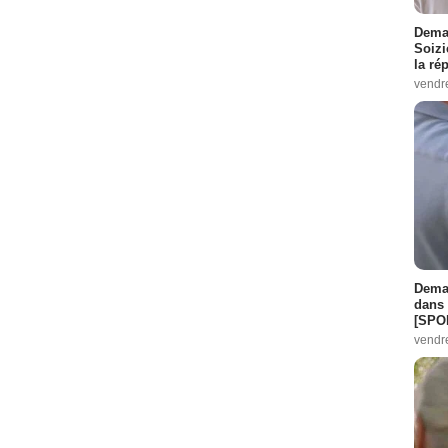
Demai
Soizi
la ré
vendr
Demai
dans 
[SPO
vendr