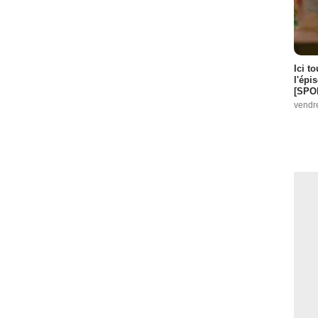
Ici t
l'épi
[SPO
vendr