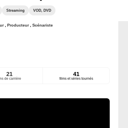
Streaming
VOD, DVD
eur
,
Producteur
,
Scénariste
21
41
ns de carrière
films et séries tournés