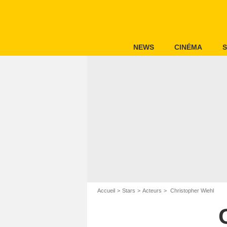
NEWS
CINÉMA
S
Accueil
Stars
Acteurs
Christopher Wiehl