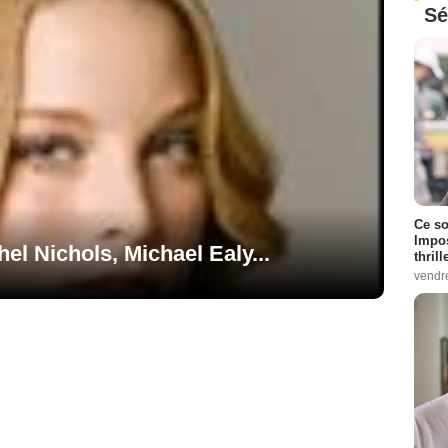
Sé
Ce so
Impos
el Nichols, Michael Ealy...
thrill
vendr