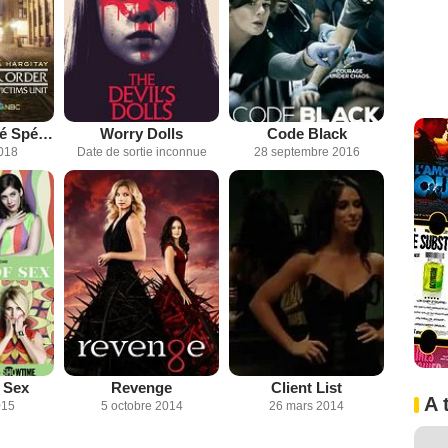
New York Unité Spéciale
Worry Dolls
Code Black
2018
Date de sortie inconnue
28 septembre 2016
 Sex
Revenge
Client List
A 
015
5 octobre 2014
26 mars 2014