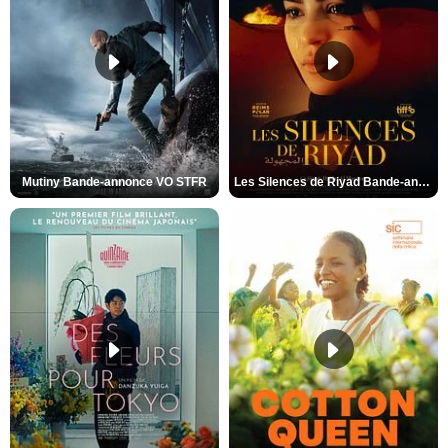
Mutiny Bande-annonce VO STFR
Les Silences de Riyad Bande-annonce VO STFR