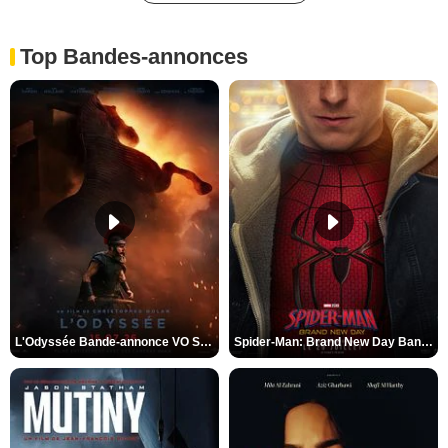
Top Bandes-annonces
L'Odyssée Bande-annonce VO STFR
Spider-Man: Brand New Day Bande-annonce VO STFR