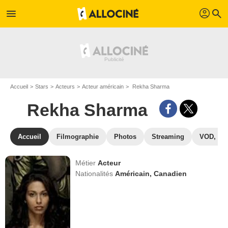
profil
menu
search
Accueil
Stars
Acteurs
Acteur américain
Rekha Sharma
Rekha Sharma
Accueil
Filmographie
Photos
Streaming
VOD, DV
Métier
Acteur
Nationalités
Américain,
Canadien