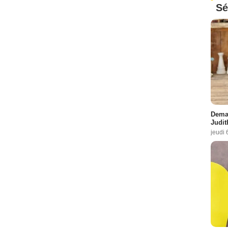
Sé
Demai
Judit
jeudi 