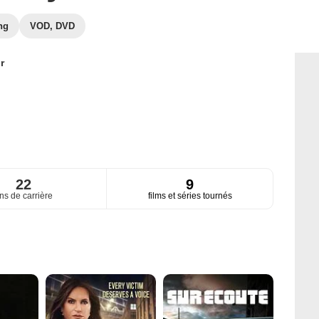
ng
VOD, DVD
r
22
9
ns de carrière
films et séries tournés