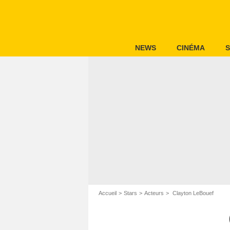
NEWS
CINÉMA
S
Accueil
Stars
Acteurs
Clayton LeBouef