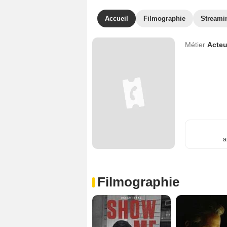
Accueil
Filmographie
Streami
Métier
Acteu
a
Filmographie