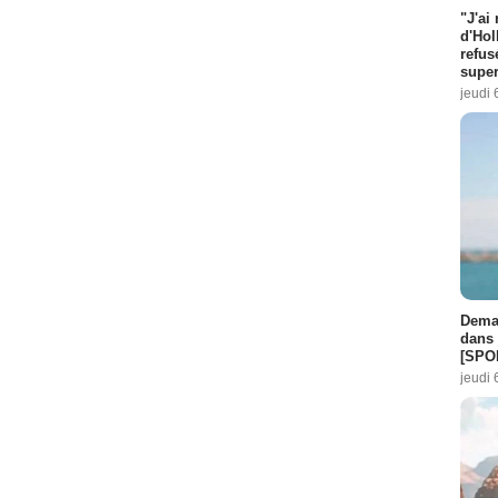
"J'ai
d'Hol
refus
super
jeudi 
Demai
dans 
[SPO
jeudi 