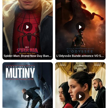
Spider-Man: Brand New Day Bande-annonce VO STFR
L'Odyssée Bande-annonce VO STFR