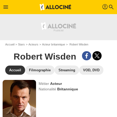
profil
menu
search
Accueil
Stars
Acteurs
Acteur britannique
Robert Wisden
Robert Wisden
Accueil
Filmographie
Streaming
VOD, DVD
Métier
Acteur
Nationalité
Britannique