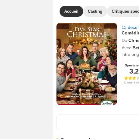
Accueil
Casting
Critiques spec
13 déce
Comédi
De
Chris
Avec
Be
Titre ori
Spectate
3,2
31 notes, 2 cri