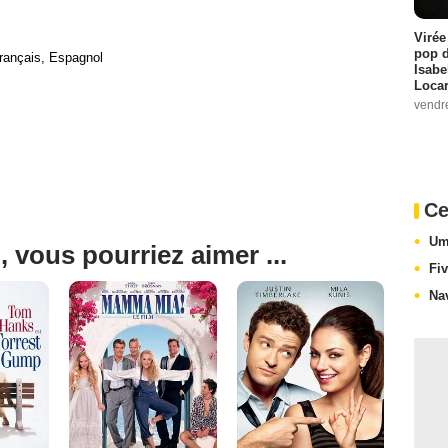
Virée
pop d
rançais, Espagnol
Isabe
Loca
vendr
Ce
Um
, vous pourriez aimer ...
Fi
Na