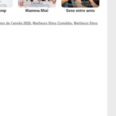
ump
Mamma Mia!
Sexe entre amis
ilms de l'année 2020
,
Meilleurs films Comédie
,
Meilleurs films