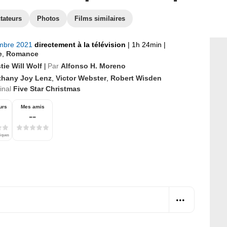
tateurs
Photos
Films similaires
mbre 2021
directement à la télévision
|
1h 24min
|
e
,
Romance
tie Will Wolf
Par
Alfonso H. Moreno
|
thany Joy Lenz
,
Victor Webster
,
Robert Wisden
ginal
Five Star Christmas
urs
Mes amis
--
tiques