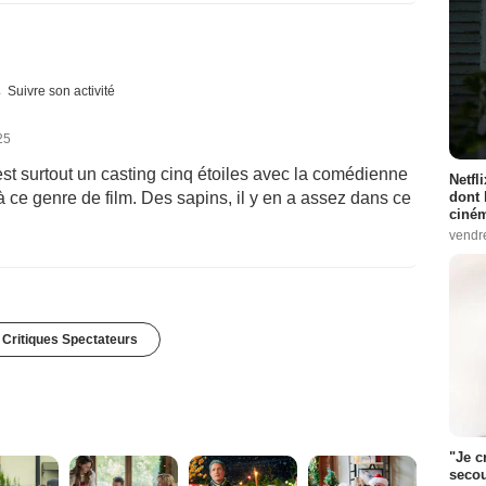
Suivre son activité
25
est surtout un casting cinq étoiles avec la comédienne
Netfl
dont 
 ce genre de film. Des sapins, il y en a assez dans ce
ciném
vendr
 Critiques Spectateurs
"Je c
secou