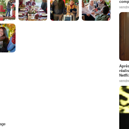
compo
vendr
Après
réali
Netfl
vendr
age