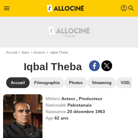
profil
menu
search
Accueil
Stars
Acteurs
Iqbal Theba
Iqbal Theba
Accueil
Filmographie
Photos
Streaming
VOD, DV
Métiers
Acteur
,
Producteur
Nationalité
Pakistanais
Naissance
20 décembre 1963
Age
62
ans