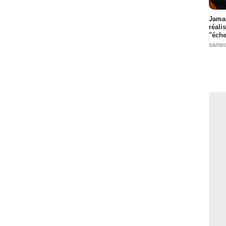
Jamai
réali
"éche
samed