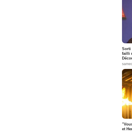
Sorti
failli
Décou
samed
"Vous
et He