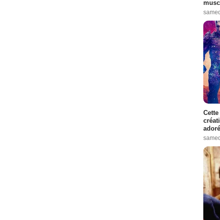
muscl
samed
Cette
créat
adoré
samed