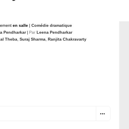
nement
en salle
|
Comédie dramatique
a Pendharkar
Par
Leena Pendharkar
|
bal Theba
,
Suraj Sharma
,
Ranjita Chakravarty