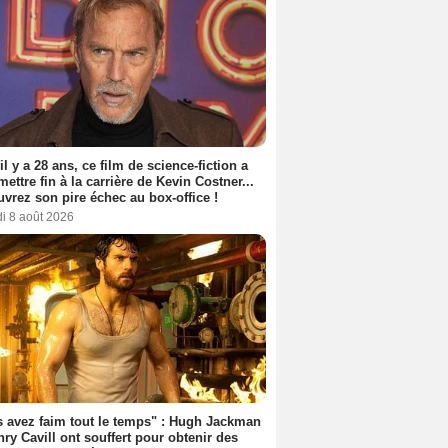
 il y a 28 ans, ce film de science-fiction a
 mettre fin à la carrière de Kevin Costner...
vrez son pire échec au box-office !
i 8 août 2026
 avez faim tout le temps" : Hugh Jackman
nry Cavill ont souffert pour obtenir des