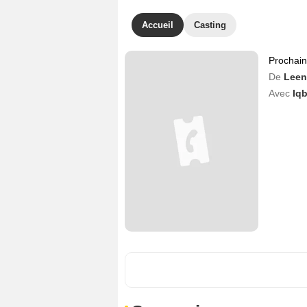
Accueil
Casting
Prochai
De
Leen
Avec
Iq