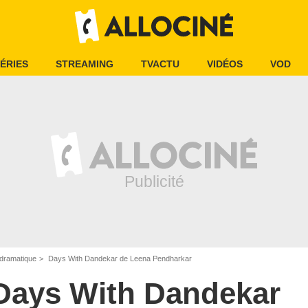
ÉRIES
STREAMING
TVACTU
VIDÉOS
VOD
dramatique
Days With Dandekar de Leena Pendharkar
Days With Dandekar