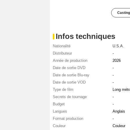
Casting
Infos techniques
Nationalité
U.S.A.
Distributeur
-
Année de production
2026
Date de sortie DVD
-
Date de sortie Blu-ray
-
Date de sortie VOD
-
Type de film
Long métr
Secrets de tournage
-
Budget
-
Langues
Anglais
Format production
-
Couleur
Couleur