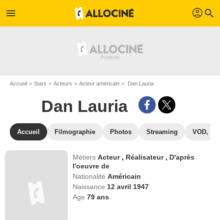
profil
menu
search
Accueil
Stars
Acteurs
Acteur américain
Dan Lauria
Dan Lauria
Accueil
Filmographie
Photos
Streaming
VOD, DV
Métiers
Acteur
,
Réalisateur
,
D'après
l'oeuvre de
Nationalité
Américain
Naissance
12 avril 1947
Age
79
ans