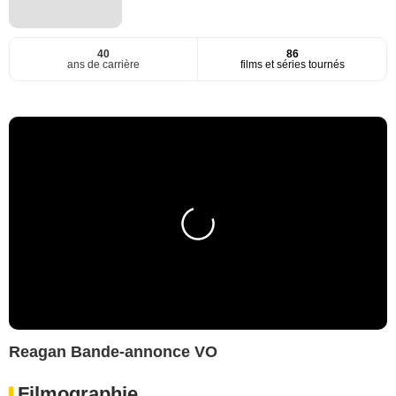
40
86
ans de carrière
films et séries tournés
Reagan Bande-annonce VO
Filmographie