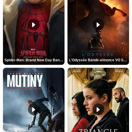
Spider-Man: Brand New Day Bande-annonce VO STFR
L'Odyssée Bande-annonce VO STFR