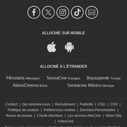
ALLOCINÉ SUR MOBILE
ALLOCINÉ À L'ÉTRANGER
Filmstarts
SensaCine
Beyazperde
Allemagne
Espagne
Turquie
AdoroCinema
Sensacine México
Brésil
Mexique
Contact
|
Qui sommes-nous
|
Recrutement
|
Publicité
|
CGU
|
CGV
|
Politique de cookies
|
Préférences cookies
|
Données Personnelles
|
Revue de presse
|
Charte d'écriture
|
Les services AlloCiné
|
Gérer Utiq
|
©AlloCiné