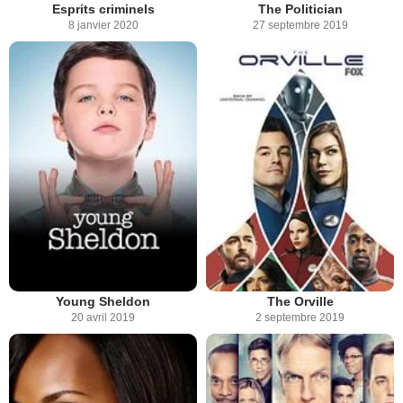
Esprits criminels
The Politician
8 janvier 2020
27 septembre 2019
Young Sheldon
The Orville
20 avril 2019
2 septembre 2019