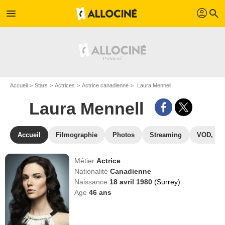
profil
menu
search
Accueil
Stars
Actrices
Actrice canadienne
Laura Mennell
Laura Mennell
Accueil
Filmographie
Photos
Streaming
VOD, DV
Métier
Actrice
Nationalité
Canadienne
Naissance
18 avril 1980
(Surrey)
Age
46
ans