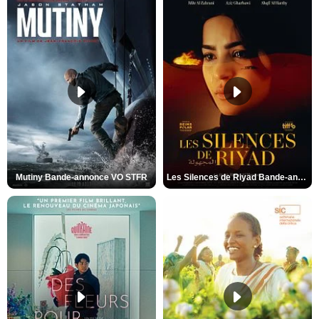
Mutiny Bande-annonce VO STFR
Les Silences de Riyad Bande-annonce VO STFR