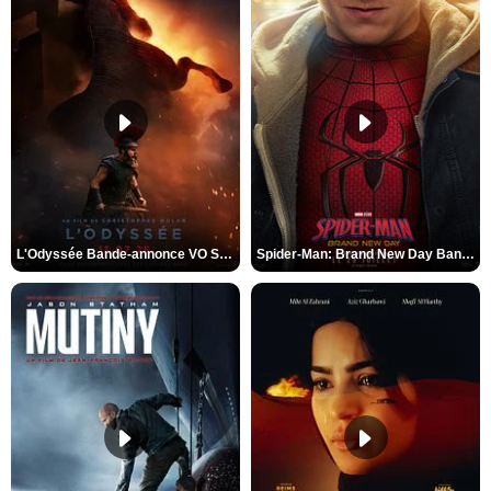
L'Odyssée Bande-annonce VO STFR
Spider-Man: Brand New Day Bande-annonce VO STFR