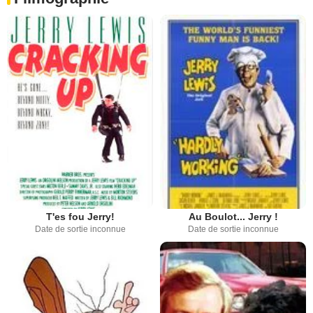
T'es fou Jerry!
Au Boulot... Jerry !
Date de sortie inconnue
Date de sortie inconnue