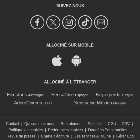
SUIVEZ-NOUS
ALLOCINÉ SUR MOBILE
ALLOCINÉ À L'ÉTRANGER
Filmstarts
SensaCine
Beyazperde
Allemagne
Espagne
Turquie
AdoroCinema
Sensacine México
Brésil
Mexique
Contact
|
Qui sommes-nous
|
Recrutement
|
Publicité
|
CGU
|
CGV
|
Politique de cookies
|
Préférences cookies
|
Données Personnelles
|
Revue de presse
|
Charte d'écriture
|
Les services AlloCiné
|
Gérer Utiq