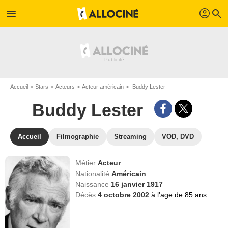
profil
menu
search
Accueil
Stars
Acteurs
Acteur américain
Buddy Lester
Buddy Lester
Accueil
Filmographie
Streaming
VOD, DVD
Métier
Acteur
Nationalité
Américain
Naissance
16 janvier 1917
Décès
4 octobre 2002
à l'age de 85 ans