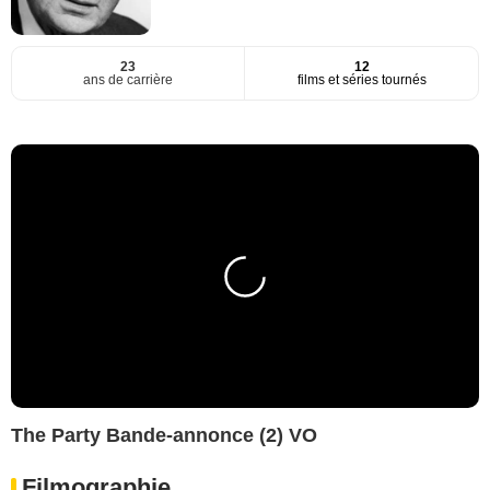
23
12
ans de carrière
films et séries tournés
The Party Bande-annonce (2) VO
Filmographie