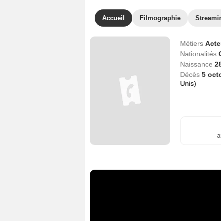
Accueil
Filmographie
Streami
Métiers
Act
Nationalités
Naissance
2
Décès
5 oct
Unis)
a