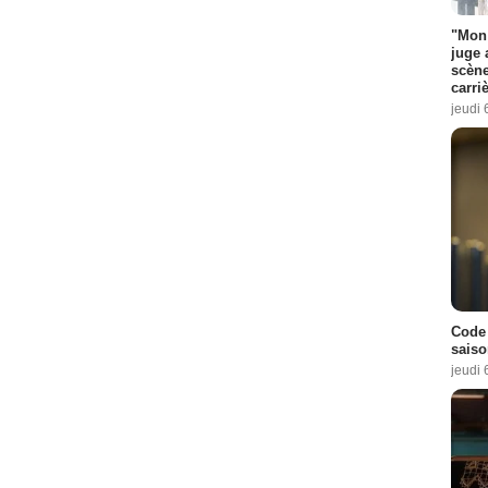
"Mon 
juge 
scène
carri
jeudi 
Code 
saiso
jeudi 