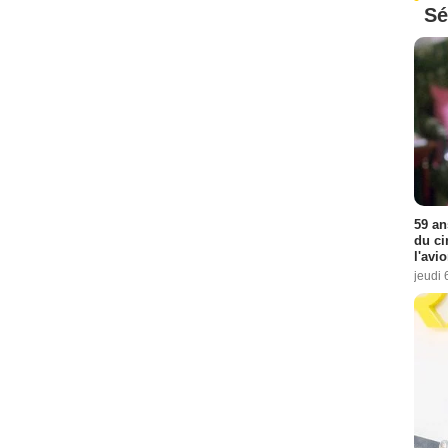
Sé
59 an
du ci
l'avi
jeudi 