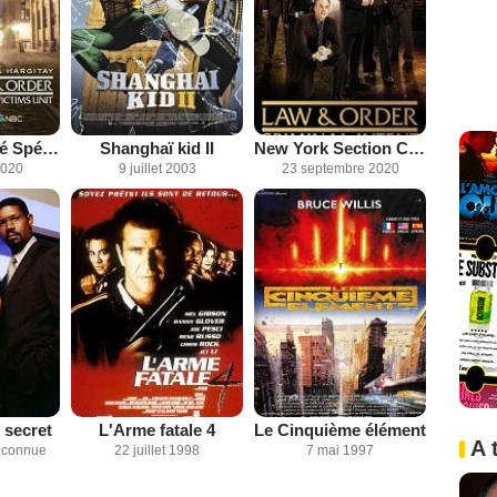
New York Unité Spéciale
Shanghaï kid II
New York Section Criminelle
2020
9 juillet 2003
23 septembre 2020
 secret
L'Arme fatale 4
Le Cinquième élément
A 
inconnue
22 juillet 1998
7 mai 1997