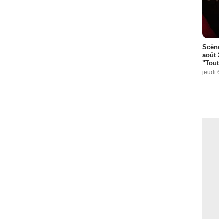
Scène
août 
"Tout
jeudi 