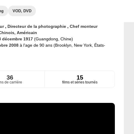
ng
VOD, DVD
eur
,
Directeur de la photographie
,
Chef monteur
Chinois,
Américain
8 décembre 1917
(Guangdong, Chine)
obre 2008
à l'age de 90 ans (Brooklyn, New York, États-
36
15
ns de carrière
films et séries tournés