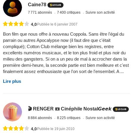
Caine78
7 771 abonnés
7 400 critiques
Suivre son activité
4,0
Publiée le 6 janvier 2007
Bon film que nous offre à nouveau Coppola. Sans être l'égal du
parrain ou autres Apocalypse now (il faut dire que c'était
compliqué); Cotton Club mélange bien les registres, entre
excellents numéros musicaux, et le ton plus froid et plus noir du
milieu des gangsters. Si on a un peu de mal à accrocher dans la
première demi-heure, la seconde partie est bien meilleure et c'est
finalement assez enthousiaste que l'on sort de l'ensembel. A ...
Lire plus
🎬 RENGER 📼 Cinéphile Nostal𝙂𝙚𝙚𝙠
8 884 abonnés
8 225 critiques
Suivre son activité
4,0
Publiée le 19 juin 2010