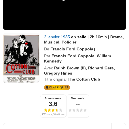
2 janvier 1985
en salle
|
2h 10min
|
Drame
,
Musical
,
Policier
De
Francis Ford Coppola
|
Par
Francis Ford Coppola
,
William
Kennedy
Avec
Ralph Brown (II)
,
Richard Gere
,
Gregory Hines
Titre original
The Cotton Club
Spectateurs
Mes amis
3,6
--
1025 notes, 74 critiques