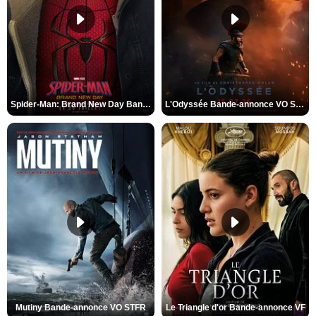
Spider-Man: Brand New Day Bande-annonce VO STFR
L'Odyssée Bande-annonce VO STFR
Mutiny Bande-annonce VO STFR
Le Triangle d'or Bande-annonce VF