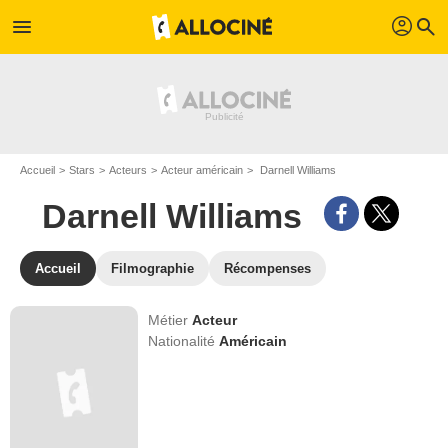
profil
menu
search
Accueil
Stars
Acteurs
Acteur américain
Darnell Williams
Darnell Williams
Accueil
Filmographie
Récompenses
Métier
Acteur
Nationalité
Américain