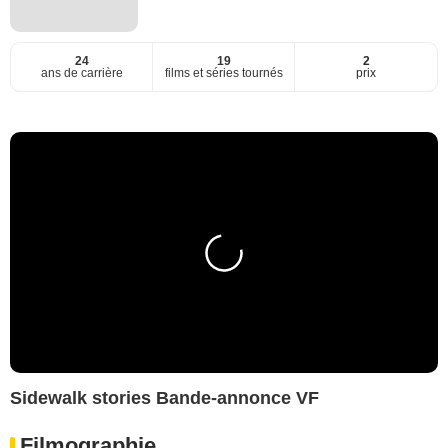
24
19
2
ans de carrière
films et séries tournés
prix
Sidewalk stories Bande-annonce VF
Filmographie