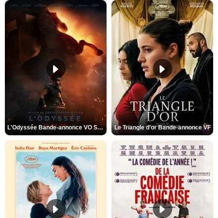
L'Odyssée Bande-annonce VO STFR
Le Triangle d'or Bande-annonce VF