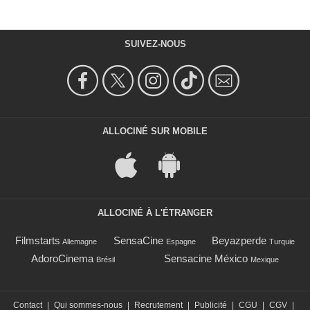
SUIVEZ-NOUS
ALLOCINÉ SUR MOBILE
ALLOCINÉ À L'ÉTRANGER
Filmstarts
SensaCine
Beyazperde
Allemagne
Espagne
Turquie
AdoroCinema
Sensacine México
Brésil
Mexique
Contact
|
Qui sommes-nous
|
Recrutement
|
Publicité
|
CGU
|
CGV
|