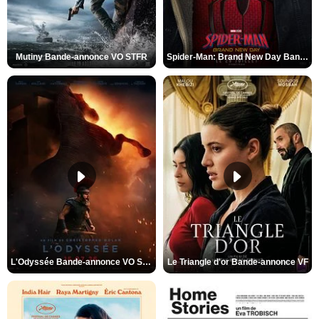
Mutiny Bande-annonce VO STFR
Spider-Man: Brand New Day Bande-annonce VO STFR
L'Odyssée Bande-annonce VO STFR
Le Triangle d'or Bande-annonce VF