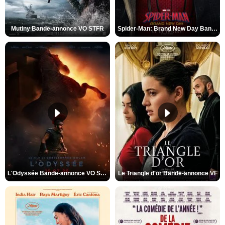
Mutiny Bande-annonce VO STFR
Spider-Man: Brand New Day Bande-annonce VO STFR
L'Odyssée Bande-annonce VO STFR
Le Triangle d'or Bande-annonce VF