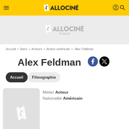
profil
menu
search
Accueil
Stars
Acteurs
Acteur américain
Alex Feldman
Alex Feldman
Accueil
Filmographie
Métier
Acteur
Nationalité
Américain