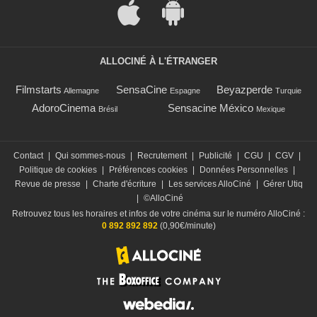
ALLOCINÉ À L'ÉTRANGER
Filmstarts
SensaCine
Beyazperde
Allemagne
Espagne
Turquie
AdoroCinema
Sensacine México
Brésil
Mexique
Contact
|
Qui sommes-nous
|
Recrutement
|
Publicité
|
CGU
|
CGV
|
Politique de cookies
|
Préférences cookies
|
Données Personnelles
|
Revue de presse
|
Charte d'écriture
|
Les services AlloCiné
|
Gérer Utiq
|
©AlloCiné
Retrouvez tous les horaires et infos de votre cinéma sur le numéro AlloCiné :
0 892 892 892
(0,90€/minute)