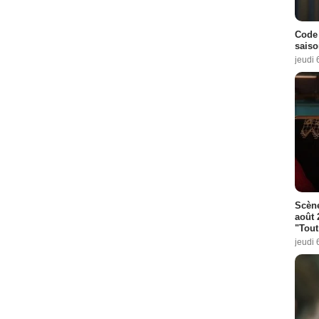
Code 
saiso
jeudi 
Scène
août 
"Tout
jeudi 