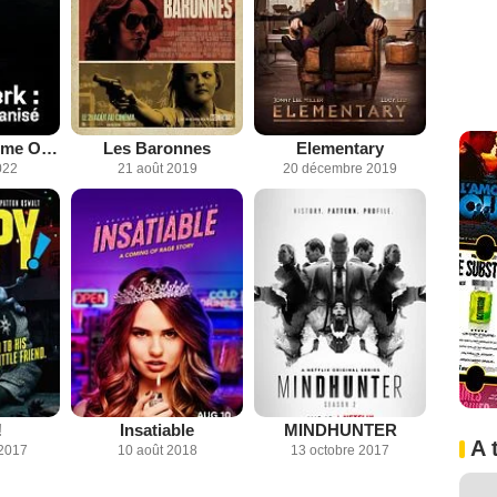
New York : Crime Organisé
Les Baronnes
Elementary
022
21 août 2019
20 décembre 2019
!
Insatiable
MINDHUNTER
A 
2017
10 août 2018
13 octobre 2017