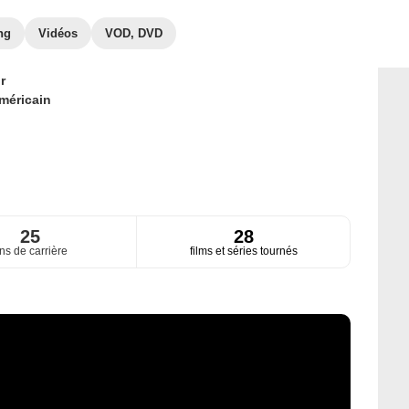
ng
Vidéos
VOD, DVD
r
méricain
25
28
ns de carrière
films et séries tournés