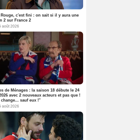
Rouge, c'est fini : on sait si il y aura une
n 2 sur France 2
6 août 2026
s de Ménages : la saison 18 débute le 24
2026 avec 2 nouveaux acteurs et pas que !
 change... sauf eux !"
6 août 2026