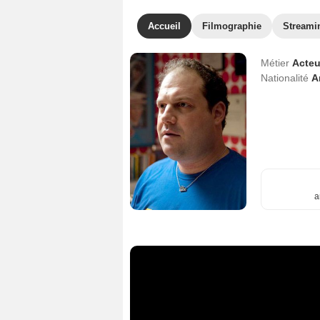
Accueil
Filmographie
Streami
Métier
Acteu
Nationalité
A
a