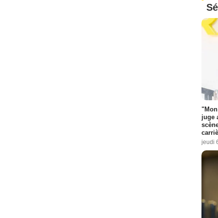
Sé
"Mon 
juge 
scène
carri
jeudi 