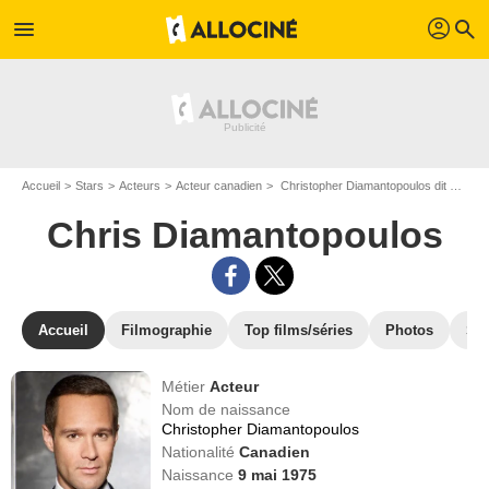
profil
menu
search
Accueil
Stars
Acteurs
Acteur canadien
Christopher Diamantopoulos dit Chris Diamantopoulos
Chris Diamantopoulos
Accueil
Filmographie
Top films/séries
Photos
St
Métier
Acteur
Nom de naissance
Christopher Diamantopoulos
Nationalité
Canadien
Naissance
9 mai 1975