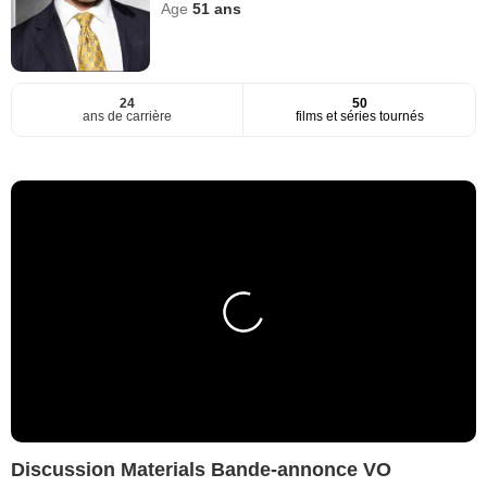
Age
51
ans
24
50
ans de carrière
films et séries tournés
Discussion Materials Bande-annonce VO