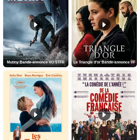
Mutiny Bande-annonce VO STFR
Le Triangle d'or Bande-annonce VF