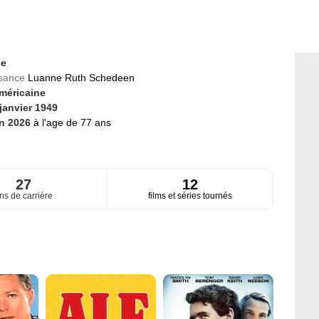
ce
ssance
Luanne Ruth Schedeen
méricaine
janvier 1949
in 2026
à l'age de 77 ans
27
12
ns de carrière
films et séries tournés