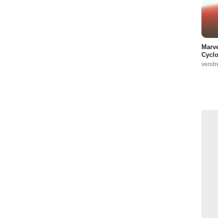
Marve
Cyclo
vendr