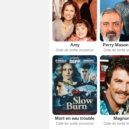
Amy
Perry Mason 
Date de sortie inconnue
Date de sortie 
Mort en eau trouble
Magnu
Date de sortie inconnue
Date de sortie 