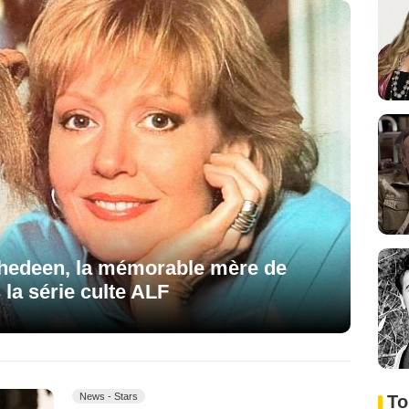
chedeen, la mémorable mère de
 la série culte ALF
News - Stars
To