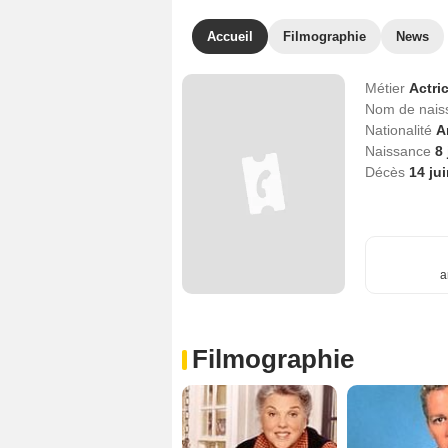
Accueil
Filmographie
News
Métier
Actri
Nom de nai
Nationalité
A
Naissance
8 
Décès
14 ju
a
Filmographie