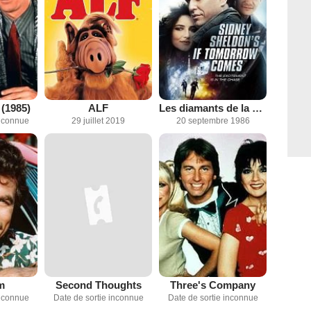
(1985)
ALF
Les diamants de la vengeance
inconnue
29 juillet 2019
20 septembre 1986
m
Second Thoughts
Three's Company
inconnue
Date de sortie inconnue
Date de sortie inconnue