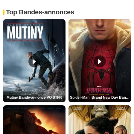
Top Bandes-annonces
Mutiny Bande-annonce VO STFR
Spider-Man: Brand New Day Bande-annonce VO STFR