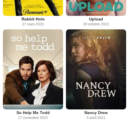
Rabbit Hole
Upload
27 mars 2023
20 octobre 2023
So Help Me Todd
Nancy Drew
17 novembre 2023
5 août 2021