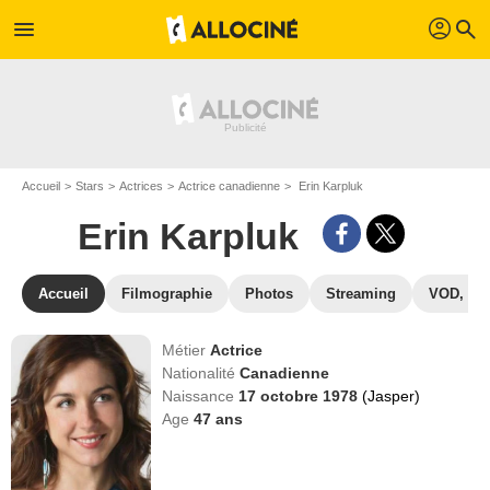
profil
menu
search
Accueil
Stars
Actrices
Actrice canadienne
Erin Karpluk
Erin Karpluk
Accueil
Filmographie
Photos
Streaming
VOD, DV
Métier
Actrice
Nationalité
Canadienne
Naissance
17 octobre 1978
(Jasper)
Age
47
ans