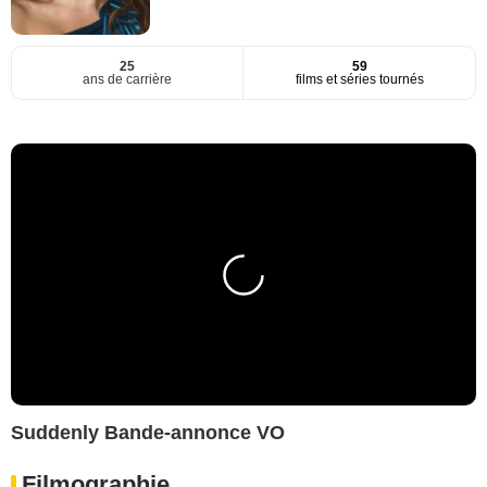
25
59
ans de carrière
films et séries tournés
Suddenly Bande-annonce VO
Filmographie