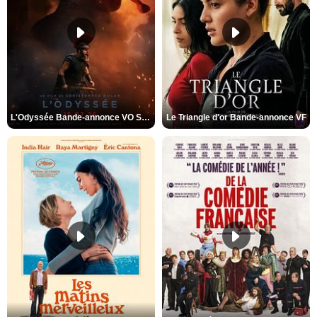
L'Odyssée Bande-annonce VO STFR
Le Triangle d'or Bande-annonce VF