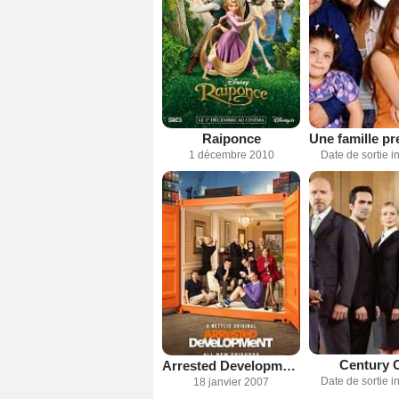
Raiponce
1 décembre 2010
Date de sortie 
Century C
Arrested Development
Date de sortie 
18 janvier 2007