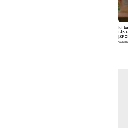
Ici t
l'épi
[SPO
vendr