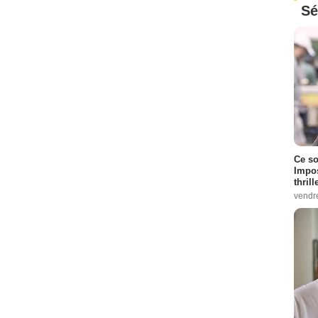
Sé
Ce so
Impos
thrill
vendr