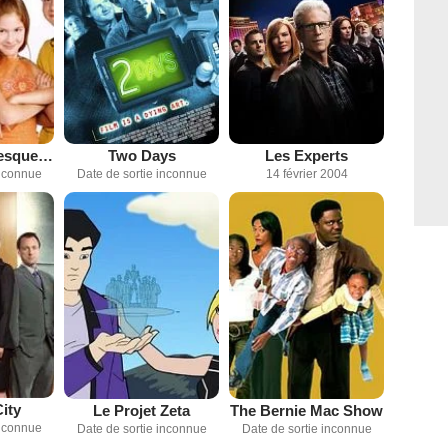
Une famille presque parfaite
Two Days
Les Experts
inconnue
Date de sortie inconnue
14 février 2004
ity
Le Projet Zeta
The Bernie Mac Show
inconnue
Date de sortie inconnue
Date de sortie inconnue