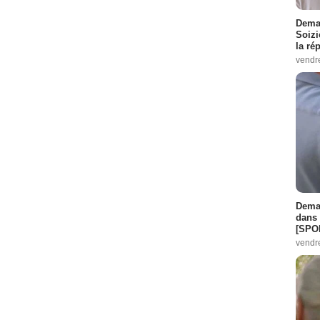
Demai
Soizi
la ré
vendr
Demai
dans 
[SPO
vendr