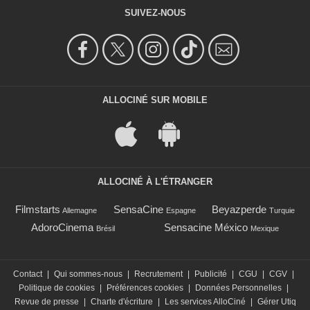
SUIVEZ-NOUS
ALLOCINÉ SUR MOBILE
ALLOCINÉ À L'ÉTRANGER
Filmstarts
SensaCine
Beyazperde
Allemagne
Espagne
Turquie
AdoroCinema
Sensacine México
Brésil
Mexique
Contact
|
Qui sommes-nous
|
Recrutement
|
Publicité
|
CGU
|
CGV
|
Politique de cookies
|
Préférences cookies
|
Données Personnelles
|
Revue de presse
|
Charte d'écriture
|
Les services AlloCiné
|
Gérer Utiq