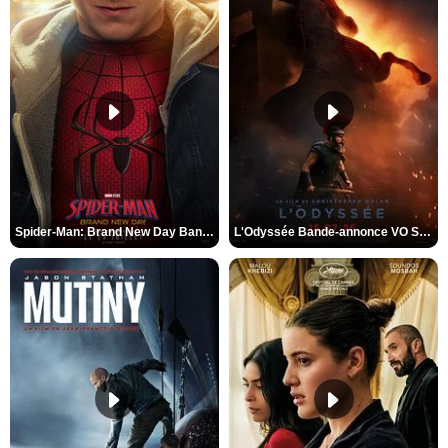
Spider-Man: Brand New Day Bande-annonce VO STFR
L'Odyssée Bande-annonce VO STFR