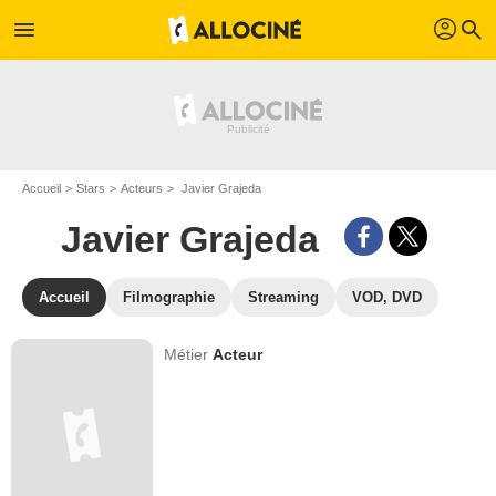
profil
menu
search
Accueil
Stars
Acteurs
Javier Grajeda
Javier Grajeda
Accueil
Filmographie
Streaming
VOD, DVD
Métier
Acteur