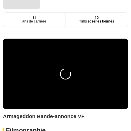
11
12
ans de carrière
films et séries tournés
Armageddon Bande-annonce VF
Filmographie