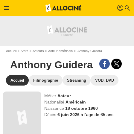
profil
menu
search
Accueil
Stars
Acteurs
Acteur américain
Anthony Guidera
Anthony Guidera
Accueil
Filmographie
Streaming
VOD, DVD
Métier
Acteur
Nationalité
Américain
Naissance
18 octobre 1960
Décès
6 juin 2026
à l'age de 65 ans