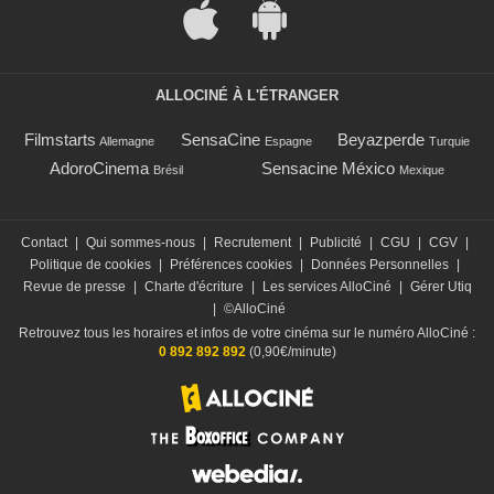
ALLOCINÉ À L'ÉTRANGER
Filmstarts
SensaCine
Beyazperde
Allemagne
Espagne
Turquie
AdoroCinema
Sensacine México
Brésil
Mexique
Contact
|
Qui sommes-nous
|
Recrutement
|
Publicité
|
CGU
|
CGV
|
Politique de cookies
|
Préférences cookies
|
Données Personnelles
|
Revue de presse
|
Charte d'écriture
|
Les services AlloCiné
|
Gérer Utiq
|
©AlloCiné
Retrouvez tous les horaires et infos de votre cinéma sur le numéro AlloCiné :
0 892 892 892
(0,90€/minute)