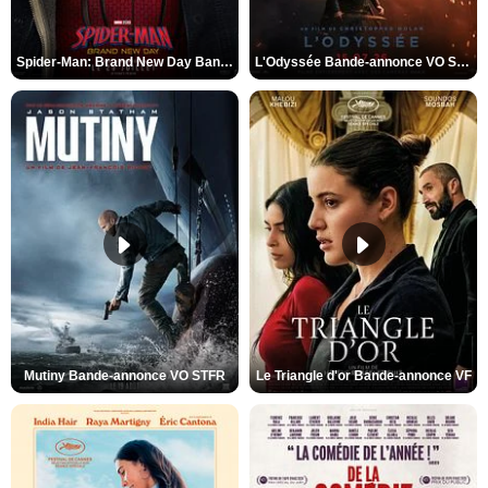
Spider-Man: Brand New Day Bande-annonce VO STFR
L'Odyssée Bande-annonce VO STFR
Mutiny Bande-annonce VO STFR
Le Triangle d'or Bande-annonce VF