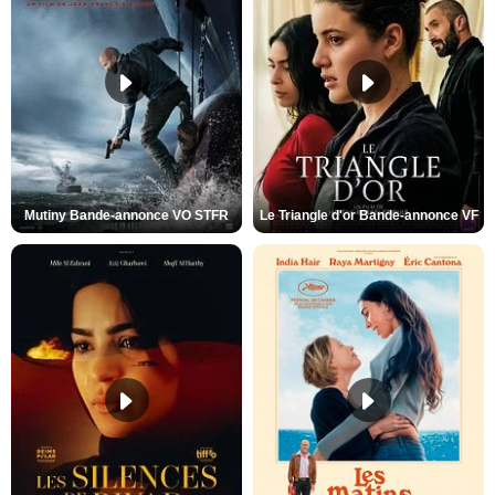
Mutiny Bande-annonce VO STFR
Le Triangle d'or Bande-annonce VF