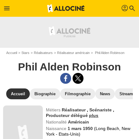
profil
menu
search
Accueil
Stars
Réalisateurs
Réalisateur américain
Phil Alden Robinson
Phil Alden Robinson
Accueil
Biographie
Filmographie
News
Streamin
Métiers
Réalisateur
,
Scénariste
,
Producteur délégué
plus
Nationalité
Américain
Naissance
1 mars 1950
(Long Beach, New
York - Etats-Unis)