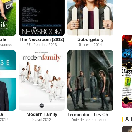
ife
The Newsroom (2012)
Suburgatory
inconnue
27 décembre 2013
5 janvier 2014
se
Modern Family
Terminator : Les Chroniques de Sarah Connor
A 
 2017
2 avril 2012
Date de sortie inconnue