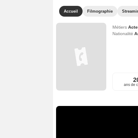
Accueil
Filmographie
Streami
Métiers
Act
Nationalité
A
2
ans de c