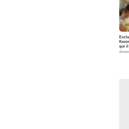
Exclu
Kevin
qui i
diman