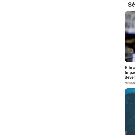
Sé
Elle 
Impac
deven
diman