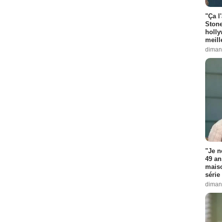
"Ça l
Stone
holly
meill
diman
"Je n
49 an
maiso
série 
diman