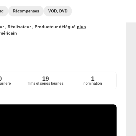
ng
Récompenses
VOD, DVD
eur
,
Réalisateur
,
Producteur délégué
plus
méricain
0
19
1
arrière
films et séries tournés
nomination