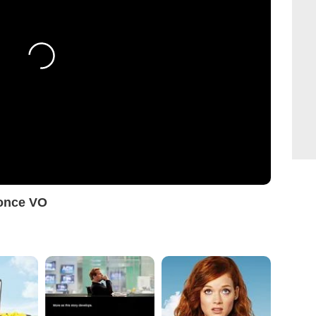
nonce VO