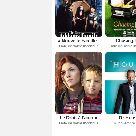
La Nouvelle Famille Addams
Chasing L
Date de sortie inconnue
Date de sortie 
Le Droit à l'amour
Dr Hou
Date de sortie inconnue
30 novembre