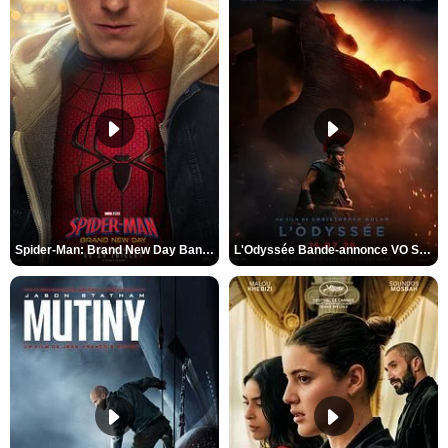
Spider-Man: Brand New Day Bande-annonce VO STFR
L'Odyssée Bande-annonce VO STFR