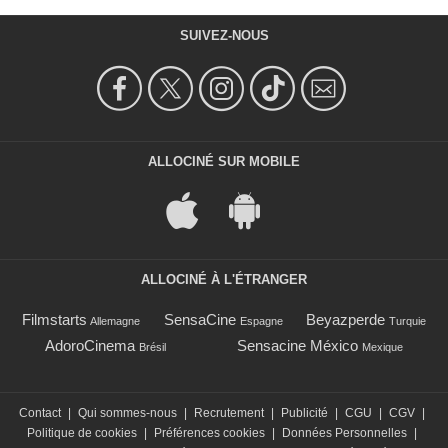
SUIVEZ-NOUS
ALLOCINÉ SUR MOBILE
ALLOCINÉ À L'ÉTRANGER
Filmstarts
SensaCine
Beyazperde
Allemagne
Espagne
Turquie
AdoroCinema
Sensacine México
Brésil
Mexique
Contact
|
Qui sommes-nous
|
Recrutement
|
Publicité
|
CGU
|
CGV
|
Politique de cookies
|
Préférences cookies
|
Données Personnelles
|