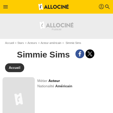
profil
menu
search
Accueil
Stars
Acteurs
Acteur américain
Simmie Sims
Simmie Sims
Accueil
Métier
Acteur
Nationalité
Américain