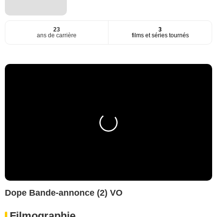
23
3
ans de carrière
films et séries tournés
Dope Bande-annonce (2) VO
Filmographie