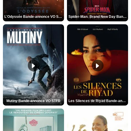
L'Odyssée Bande-annonce VO STFR
Spider-Man: Brand New Day Bande-annonce VO STFR
Mutiny Bande-annonce VO STFR
Les Silences de Riyad Bande-annonce VO STFR