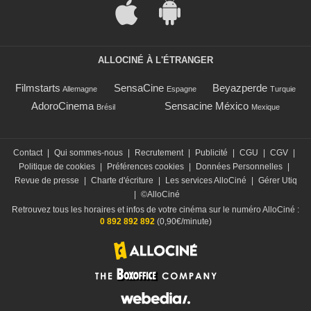
ALLOCINÉ À L'ÉTRANGER
Filmstarts
SensaCine
Beyazperde
Allemagne
Espagne
Turquie
AdoroCinema
Sensacine México
Brésil
Mexique
Contact
|
Qui sommes-nous
|
Recrutement
|
Publicité
|
CGU
|
CGV
|
Politique de cookies
|
Préférences cookies
|
Données Personnelles
|
Revue de presse
|
Charte d'écriture
|
Les services AlloCiné
|
Gérer Utiq
|
©AlloCiné
Retrouvez tous les horaires et infos de votre cinéma sur le numéro AlloCiné :
0 892 892 892
(0,90€/minute)