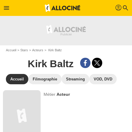
profil
menu
search
Accueil
Stars
Acteurs
Kirk Baltz
Kirk Baltz
Accueil
Filmographie
Streaming
VOD, DVD
Métier
Acteur