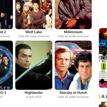
it 2
Wolf Lake
Millennium
inconnue
Date de sortie inconnue
Date de sortie inconnue
SG-1
Highlander
Starsky et Hutch
A 
20
8 avril 2024
Date de sortie inconnue