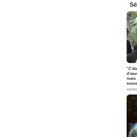
Sé
"C'ét
d'œuv
mais 
souve
samed