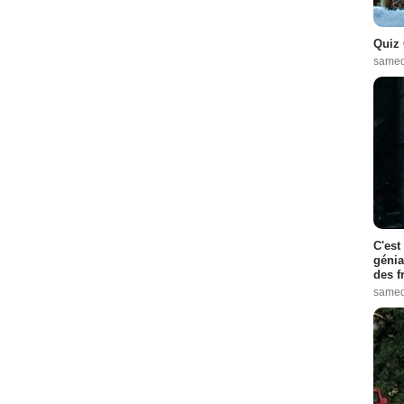
Quiz 
samed
C'est
génia
des f
samed