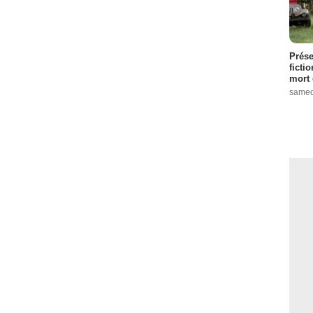
Prése
ficti
mort 
samed