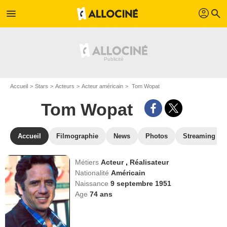
profil
menu
search
Accueil
Stars
Acteurs
Acteur américain
Tom Wopat
Tom Wopat
Accueil
Filmographie
News
Photos
Streaming
Métiers
Acteur
,
Réalisateur
Nationalité
Américain
Naissance
9 septembre 1951
Age
74
ans