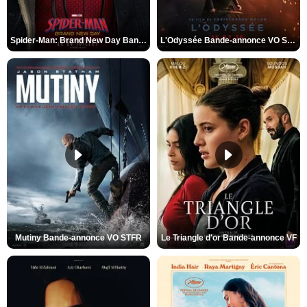
Spider-Man: Brand New Day Bande-annonce VO STFR
L'Odyssée Bande-annonce VO STFR
Mutiny Bande-annonce VO STFR
Le Triangle d'or Bande-annonce VF