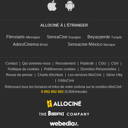
ALLOCINÉ À L'ÉTRANGER
Filmstarts
SensaCine
Beyazperde
Allemagne
Espagne
Turquie
AdoroCinema
Sensacine México
Brésil
Mexique
Contact
|
Qui sommes-nous
|
Recrutement
|
Publicité
|
CGU
|
CGV
|
Politique de cookies
|
Préférences cookies
|
Données Personnelles
|
Revue de presse
|
Charte d'écriture
|
Les services AlloCiné
|
Gérer Utiq
|
©AlloCiné
Retrouvez tous les horaires et infos de votre cinéma sur le numéro AlloCiné :
0 892 892 892
(0,90€/minute)