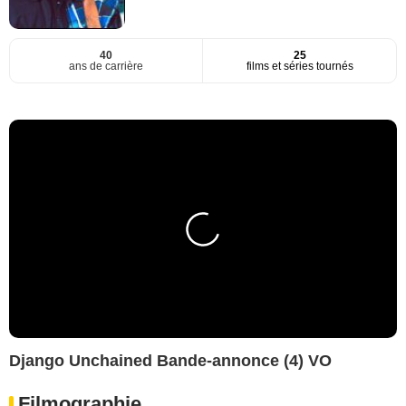
40
25
ans de carrière
films et séries tournés
Django Unchained Bande-annonce (4) VO
Filmographie