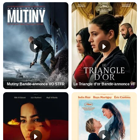
Mutiny Bande-annonce VO STFR
Le Triangle d'or Bande-annonce VF