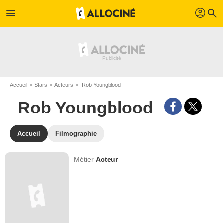
profil
menu
search
Accueil
Stars
Acteurs
Rob Youngblood
Rob Youngblood
Accueil
Filmographie
Métier
Acteur