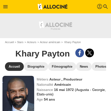
profil
menu
search
Accueil
Stars
Acteurs
Acteur américain
Khary Payton
Khary Payton
Accueil
Biographie
Filmographie
News
Photos
Métiers
Acteur
,
Producteur
Nationalité
Américain
Naissance
16 mai 1972
(Augusta - Georgie,
Etats-unis)
Age
54
ans