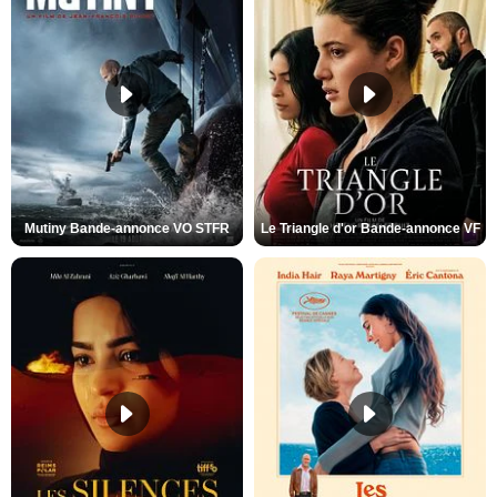
Mutiny Bande-annonce VO STFR
Le Triangle d'or Bande-annonce VF