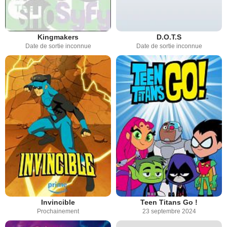
Kingmakers
D.O.T.S
Date de sortie inconnue
Date de sortie inconnue
Invincible
Teen Titans Go !
Prochainement
23 septembre 2024