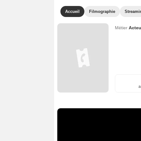
Accueil
Filmographie
Streami
Métier
Acteu
a