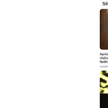
Sé
Après
réali
Netfl
vendr