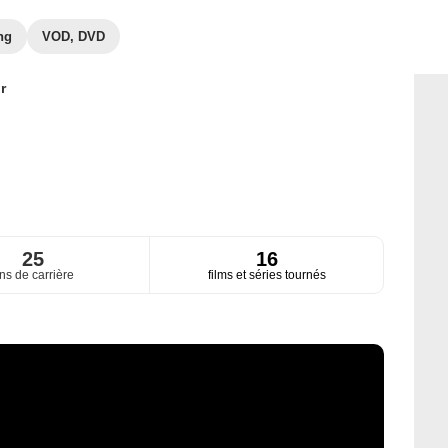
ng
VOD, DVD
r
25
16
ns de carrière
films et séries tournés