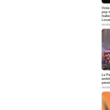
Virée
pop d
Isabe
Loca
vendr
La Pa
ambit
paren
vendr