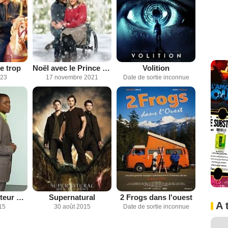
e trop
Noël avec le Prince de mes rêves
Volition
023
17 novembre 2021
Date de sortie inconnue
Psych : Enquêteur malgré lui
Supernatural
2 Frogs dans l'ouest
A 
15
30 août 2015
Date de sortie inconnue