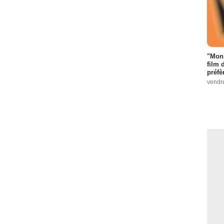
"Mon 
film 
préfè
vendr