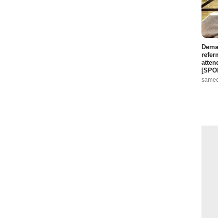
Demai
refer
atten
[SPO
samed