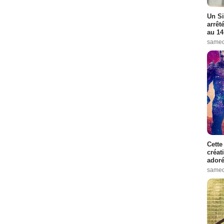
Un Si
arrêt
au 14
samed
Cette
créat
adoré
samed