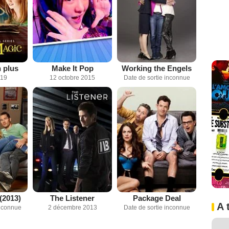
 plus
Make It Pop
Working the Engels
019
12 octobre 2015
Date de sortie inconnue
 (2013)
The Listener
Package Deal
A 
inconnue
2 décembre 2013
Date de sortie inconnue