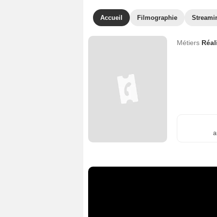
Accueil
Filmographie
Streami
Métiers
Réal
a