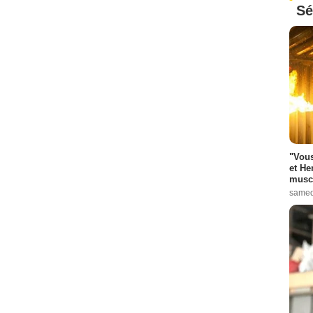
Sé
"Vous
et He
muscl
samed