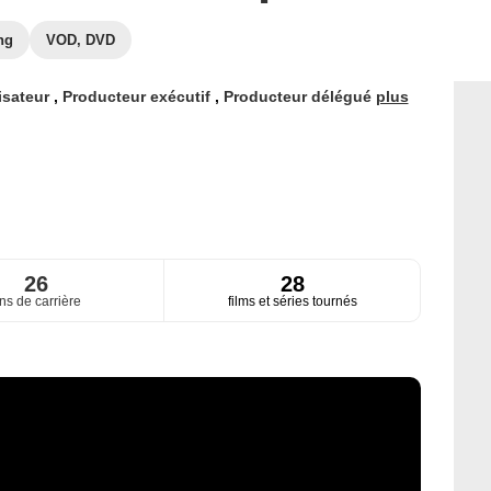
ng
VOD, DVD
isateur
,
Producteur exécutif
,
Producteur délégué
plus
26
28
ns de carrière
films et séries tournés