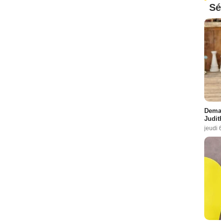
Sé
Demai
Judit
jeudi 