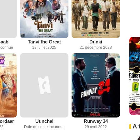
Saab
Tanvi the Great
Dunki
inconnue
18 juillet 2025
21 décembre 2023
ordaar
Uunchai
Runway 34
A 
22
Date de sortie inconnue
29 avril 2022