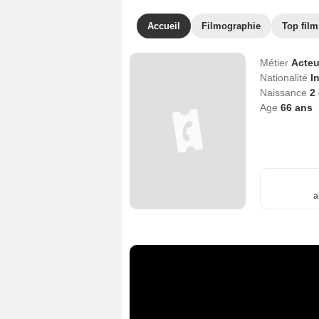
Accueil
Filmographie
Top film
Métier
Acteu
Nationalité
I
Naissance
2
Age
66
ans
a