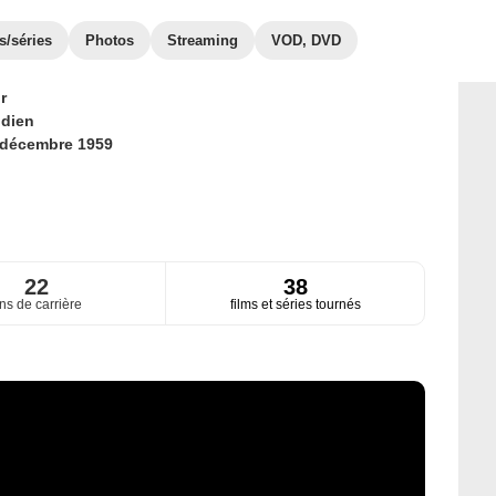
s/séries
Photos
Streaming
VOD, DVD
r
ndien
 décembre 1959
22
38
ns de carrière
films et séries tournés