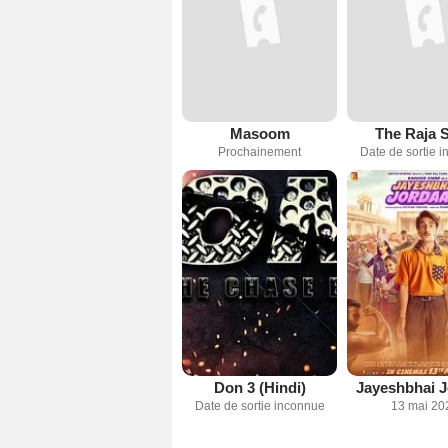
Masoom
The Raja 
Prochainement
Date de sortie 
Don 3 (Hindi)
Jayeshbhai J
Date de sortie inconnue
13 mai 20