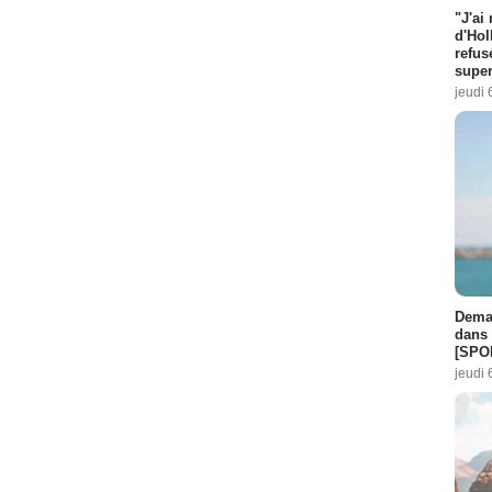
"J'ai
d'Hol
refus
super
jeudi 
Demai
dans 
[SPO
jeudi 