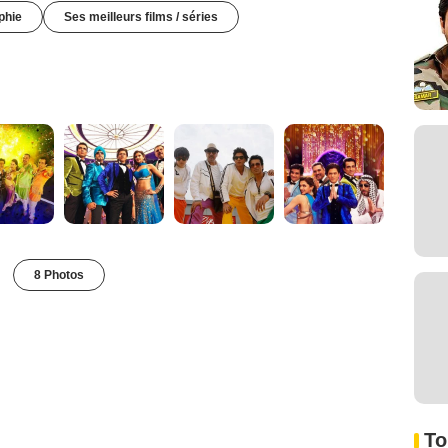
phie
Ses meilleurs films / séries
8 Photos
To