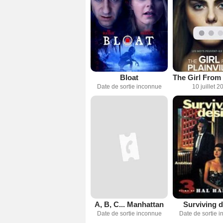
Bloat
Date de sortie inconnue
10 juillet 2
A, B, C... Manhattan
Surviving d
Date de sortie inconnue
Date de sortie 