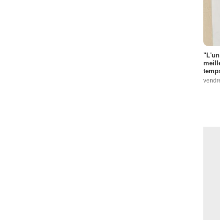
"L'un
meill
temps
vendr