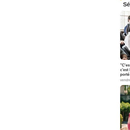
Sé
"C’es
c'est 
porté
vendr