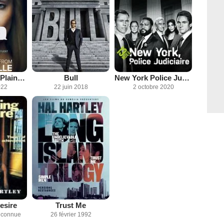
The Girl From Plainville
Bull
New York Police Judiciaire
022
22 juin 2018
2 octobre 2020
esire
Trust Me
inconnue
26 février 1992