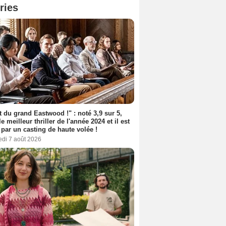
ries
t du grand Eastwood !" : noté 3,9 sur 5,
le meilleur thriller de l'année 2024 et il est
 par un casting de haute volée !
edi 7 août 2026