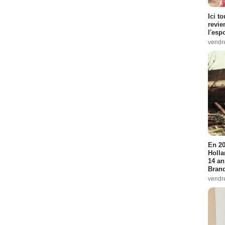
Ici t
revie
l'esp
vendr
En 20
Holla
14 an
Bran
vendr