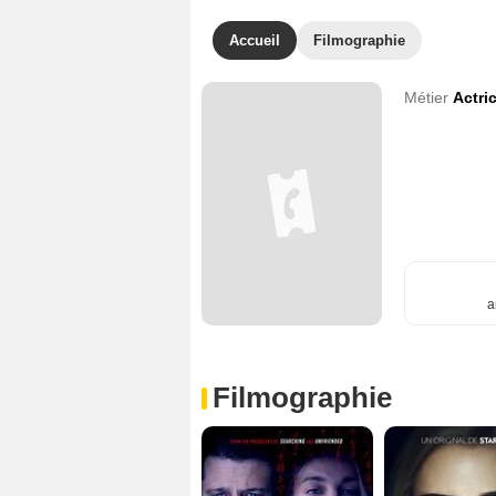
Accueil
Filmographie
Métier
Actri
a
Filmographie